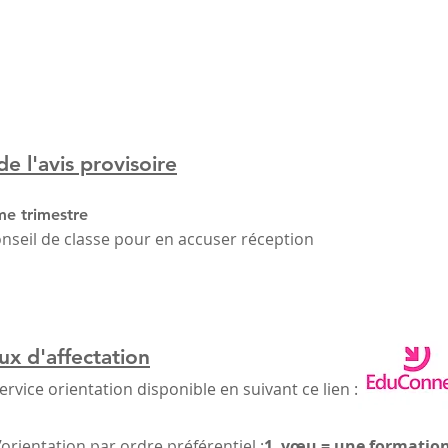
e l'avis provisoire
ème trimestre
conseil de classe pour en accuser réception
ux d'affectation
éservice orientation disponible en suivant ce lien :
’orientation par ordre préférentiel :
1 vœu = une formation