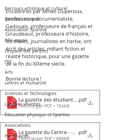
Parcours artistique et culturel
Encadré·es par Mmes Duperoux, 
professeure documentaliste, 
Parcours citoyen
Gadouais, professeure de français et 
Association Sportive
Giraudeaux, professeure d'histoire, 
Pôle espoir
les élèves, journalistes en herbe, ont 
écrit des articles, mêlant fiction et 
L'espace des parents
réalité historique, pour une gazette 
FSE
de la fin du XIXème siècle.
Arts
Bonne lecture !
Lettres et Humanité
Sciences et Technologies
La gazette des étudiants - 4eD
.pdf
Langues vivantes
Télécharger PDF • 784KB
Éducation physique et Sportive
Associations
La gazette du Centre - 4eB
.pdf
Partenaires
Télécharger PDF • 689KB