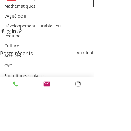
Mathématiques
L'Agité de JP
Développement Durable : 5D
L'équipe
Culture
Posts récents
Voir tout
Archives
CVC
Fournitures scolaires