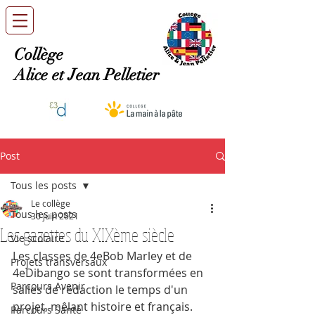
Collège
Alice et Jean Pelletier
Post
Tous les posts
Le collège
Tous les posts
30 juin 2021
Les gazettes du XIXème siècle
Vie scolaire
Les classes de 4eBob Marley et de 
Projets transversaux
4eDibango se sont transformées en 
Parcours Avenir
salles de rédaction le temps d'un 
projet, mêlant histoire et français.
Parcours Santé