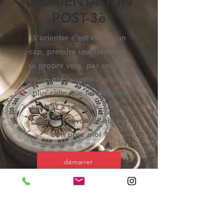
D'ORIENTATION
POST-3è
S'orienter c'est choisir un
cap, prendre une direction,
sa propre voie, pas celle du
copain, de la copine, pas non
plus celle que les parents
veulent à tout prix....mais
comment savoir ce qui est
bon pour moi ?
démarrer